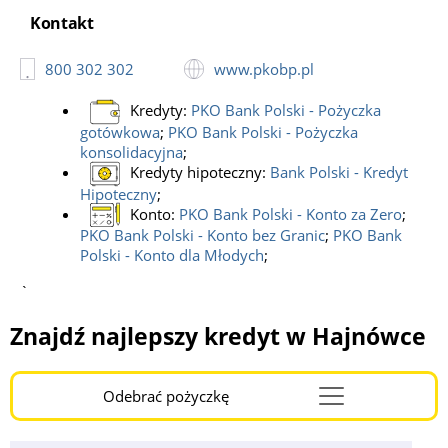
Kontakt:
tel: 800 302 302;
Kontakt
Godziny pracy:
całodobowe;
800 302 302
www.pkobp.pl
Kredyty:
PKO Bank Polski - Pożyczka
gotówkowa
;
PKO Bank Polski - Pożyczka
konsolidacyjna
;
Kredyty hipoteczny:
Bank Polski - Kredyt
Hipoteczny
;
Konto:
PKO Bank Polski - Konto za Zero
;
PKO Bank Polski - Konto bez Granic
;
PKO Bank
Polski - Konto dla Młodych
;
`
Znajdź najlepszy kredyt w Hajnówce
Odebrać pożyczkę
Menu
Burger