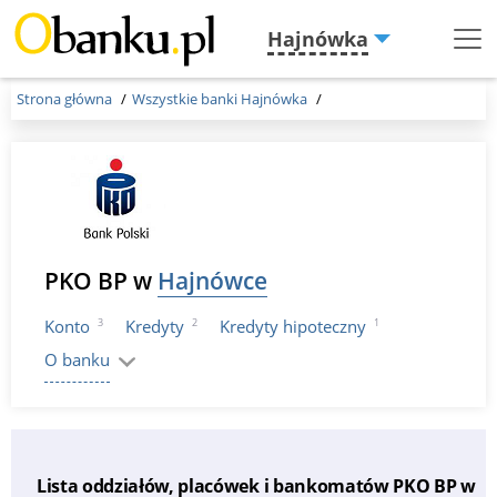
Hajnówka
Menu
Burger
Strona główna
Wszystkie banki Hajnówka
PKO BP w
Hajnówce
3
2
1
Konto
Kredyty
Kredyty hipoteczny
O banku
Lista oddziałów, placówek i bankomatów PKO BP w