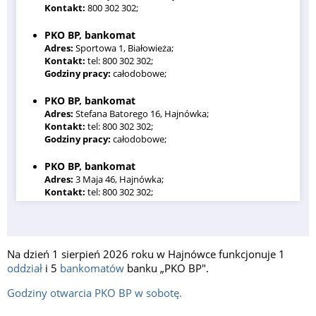
Kontakt:
800 302 302;
PKO BP, bankomat
Adres:
Sportowa 1, Białowieża;
Kontakt:
tel: 800 302 302;
Godziny pracy:
całodobowe;
PKO BP, bankomat
Adres:
Stefana Batorego 16, Hajnówka;
Kontakt:
tel: 800 302 302;
Godziny pracy:
całodobowe;
PKO BP, bankomat
Adres:
3 Maja 46, Hajnówka;
Kontakt:
tel: 800 302 302;
Godziny pracy:
całodobowe;
PKO BP, bankomat
Adres:
Stefana Batorego 28, Hajnówka;
Na dzień 1 sierpień 2026 roku w Hajnówce funkcjonuje 1
Kontakt:
tel: 800 302 302;
oddział
i 5
bankomatów
banku „PKO BP".
Godziny pracy:
całodobowe;
Godziny otwarcia PKO BP w sobotę.
PKO BP, bankomat
Adres:
Piłsudskiego 10, Hajnówka;