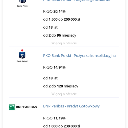
RRSO
20,14
%
od
1 500
do
200 000
zł
od
18
lat
od
2
do
96
miesięcy
Więcej o ofercie
PKO Bank Polski - Pożyczka konsolidacyjna
RRSO
14,94
%
od
18
lat
od
2
do
120
miesięcy
Więcej o ofercie
BNP Paribas - Kredyt Gotowkowy
RRSO
11,19
%
od
1 000
do
230 000
zł