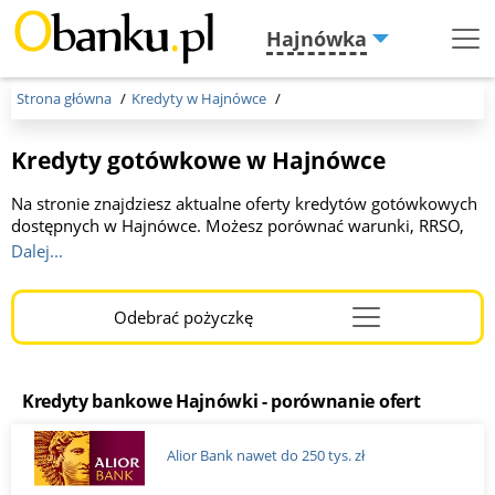
Hajnówka
Menu
Burger
Strona główna
Kredyty w Hajnówce
Kredyty gotówkowe w Hajnówce
Na stronie znajdziesz aktualne oferty kredytów gotówkowych
dostępnych w Hajnówce. Możesz porównać warunki, RRSO,
okres spłaty oraz wymagania banków. Wszystkie kredyty
Dalej...
można złożyć online lub w oddziałach banków. To wygodne
narzędzie, które pomoże Ci znaleźć najkorzystniejszą ofertę
finansowania.
Odebrać pożyczkę
Menu
Burger
Kredyty bankowe Hajnówki - porównanie ofert
Alior Bank nawet do 250 tys. zł