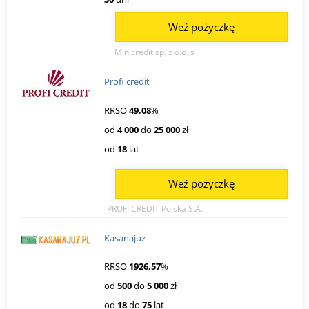
Weź pożyczkę
Minicredit sp. z o.o. s
Profi credit
RRSO
49,08
%
od
4 000
do
25 000
zł
od
18
lat
Weź pożyczkę
PROFI CREDIT Polska S.A.
Kasanajuz
RRSO
1926,57
%
od
500
do
5 000
zł
od
18
do
75
lat