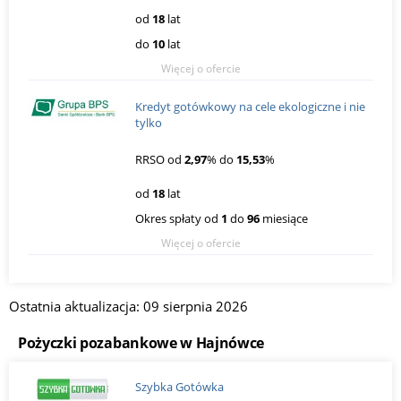
od
18
lat
do
10
lat
Więcej o ofercie
Kredyt gotówkowy na cele ekologiczne i nie
tylko
RRSO od
2,97
% do
15,53
%
od
18
lat
Okres spłaty od
1
do
96
miesiące
Więcej o ofercie
Ostatnia aktualizacja: 09 sierpnia 2026
Pożyczki pozabankowe w Hajnówce
Szybka Gotówka