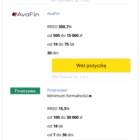
Net Gotówka Sp. z o.o.
AvaFin
RRSO
309,7
%
od
500
do
15 000
zł
od
19
do
75
lat
30
dni
Weź pożyczkę
KIM Finance Sp. z o.o.
Finansowo
Minimum formalności🔥
RRSO
15,5
%
od
100
do
30 000
zł
od
18
lat
od
7
do
30
dni