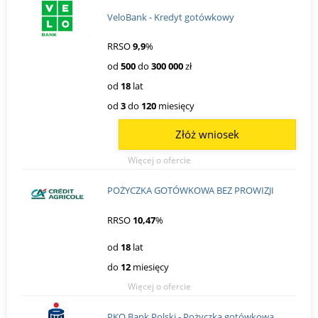
VeloBank - Kredyt gotówkowy
RRSO
9,9
%
od
500
do
300 000
zł
od
18
lat
od
3
do
120
miesięcy
Złóż wniosek
Więcej o ofercie
POŻYCZKA GOTÓWKOWA BEZ PROWIZJI
RRSO
10,47
%
od
18
lat
do
12
miesięcy
Więcej o ofercie
PKO Bank Polski - Pożyczka gotówkowa