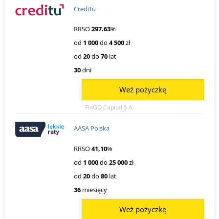
CrediTu
RRSO
297.63
%
od
1 000
do
4 500
zł
od
20
do
70
lat
30
dni
Weź pożyczkę
FinGO Capital S.A.
AASA Polska
RRSO
41,10
%
od
1 000
do
25 000
zł
od
20
do
80
lat
36
miesięcy
Weź pożyczkę