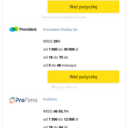
Weź pożyczkę
Finansowo.pl Spółka Akcyjna
Provident Polska SA
RRSO
29
%
od
1 000
do
30 000
zł
od
18
do
75
lat
od
5
do
48
miesiące
Weź pożyczkę
Więcej o ofercie
Profimo
RRSO
46
-
55,1
%
od
1 500
do
12 000
zł
od
28
do
84
lat