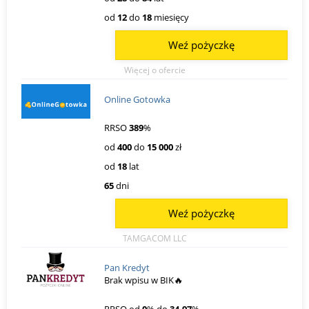
od
12
do
18
miesięcy
Weź pożyczkę
Więcej o ofercie
Online Gotowka
RRSO
389
%
od
400
do
15 000
zł
od
18
lat
65
dni
Weź pożyczkę
TAMGACOM LLC
Pan Kredyt
Brak wpisu w BIK🔥
RRSO od
0
% do
34.97
%