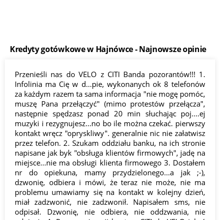
Rankingi kredytów umożliwiają szybkie porównanie ofert
dodatkowych.
różnych banków w jednym miejscu. Dzięki nim można sprawdzić
oprocentowanie, RRSO i dodatkowe koszty, a następnie wybrać
najkorzystniejszą ofertę.
Kredyty gotówkowe w Hajnówce - Najnowsze opinie
Przenieśli nas do VELO z CITI Banda pozorantów!!! 1.
Infolinia ma Cię w d...pie, wykonanych ok 8 telefonów
za każdym razem ta sama informacja "nie mogę pomóc,
muszę Pana przełączyć" (mimo protestów przełącza",
następnie spędzasz ponad 20 min słuchając poj....ej
muzyki i rezygnujesz...no bo ile można czekać. pierwszy
kontakt wręcz "opryskliwy". generalnie nic nie załatwisz
przez telefon. 2. Szukam oddziału banku, na ich stronie
napisane jak byk "obsługa klientów firmowych", jadę na
miejsce...nie ma obsługi klienta firmowego 3. Dostałem
nr do opiekuna, mamy przydzielonego...a jak ;-),
dzwonię, odbiera i mówi, że teraz nie może, nie ma
problemu umawiamy się na kontakt w kolejny dzień,
miał zadzwonić, nie zadzwonił. Napisałem sms, nie
odpisał. Dzwonię, nie odbiera, nie oddzwania, nie