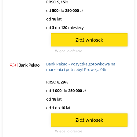
RRSO
9,15
%
od
500
do
250 000
zł
od
18
lat
od
3
do
120
miesięcy
Złóż wniosek
Więcej o ofercie
Bank Pekao - Pożyczka gotówkowa na
marzenia i potrzeby! Prowizja 0%
RRSO
8,29
%
od
1 000
do
250 000
zł
od
18
lat
od
1
do
10
lat
Złóż wniosek
Więcej o ofercie