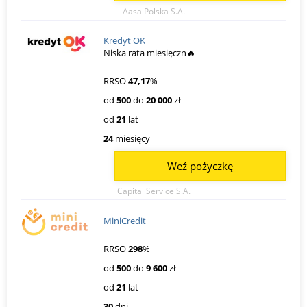
Aasa Polska S.A.
Kredyt OK
Niska rata miesięczn🔥
RRSO
47,17
%
od
500
do
20 000
zł
od
21
lat
24
miesięcy
Weź pożyczkę
Capital Service S.A.
MiniCredit
RRSO
298
%
od
500
do
9 600
zł
od
21
lat
30
dni