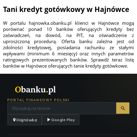
Tani kredyt gotówkowy w Hajnówce
W portalu hajnowka.obanku.pl klienci w Hajnówce mogą
porównać ponad 10 banków oferujących kredyty bez
zaświadczeń, na dowód, na PIT, na oświadczenie z
uproszczoną procedurą. Oferta banku zależna jest od
zdolności kredytowej, posiadania rachunku ze stałymi
wpływami (minimum 6 miesięcy) oraz innych parametrów
ratingowych prezentowanych banków. Sprawdź teraz listę
banków w Hajnówce oferujących tanie kredyty gotówkowe.
PORTAL FINANSOWY POLSKI
Hajnówka
Google Play