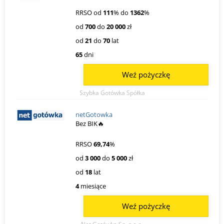
RRSO od
111
% do
1362
%
od
700
do
20 000
zł
od
21
do
70
lat
65
dni
Weź pożyczkę
Szybka Gotówka Spółka
netGotowka
Bez BIK🔥
RRSO
69,74
%
od
3 000
do
5 000
zł
od
18
lat
4
miesiące
Weź pożyczkę