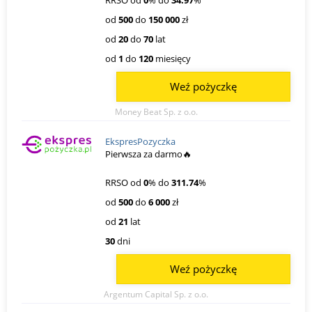
od
500
do
150 000
zł
od
20
do
70
lat
od
1
do
120
miesięcy
Weź pożyczkę
Money Beat Sp. z o.o.
EkspresPozyczka
Pierwsza za darmo🔥
RRSO od
0
% do
311.74
%
od
500
do
6 000
zł
od
21
lat
30
dni
Weź pożyczkę
Argentum Capital Sp. z o.o.