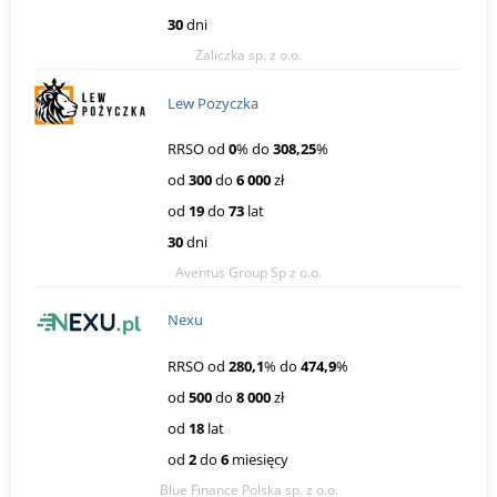
30
dni
Zaliczka sp. z o.o.
Lew Pozyczka
RRSO od
0
% do
308,25
%
od
300
do
6 000
zł
od
19
do
73
lat
30
dni
Aventus Group Sp z o.o.
Nexu
RRSO od
280,1
% do
474,9
%
od
500
do
8 000
zł
od
18
lat
od
2
do
6
miesięcy
Blue Finance Polska sp. z o.o.