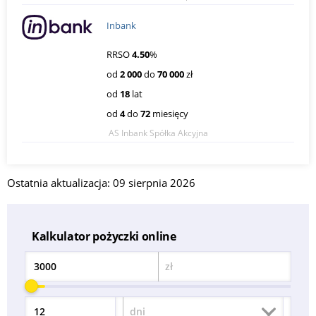
Inbank
RRSO
4.50
%
od
2 000
do
70 000
zł
od
18
lat
od
4
do
72
miesięcy
AS Inbank Spółka Akcyjna
Ostatnia aktualizacja: 09 sierpnia 2026
Kalkulator pożyczki online
zł
Kwota
dni