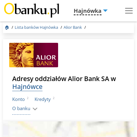
Hajnówka
Menu
Burger
🏠
Lista banków Hajnówka
Alior Bank
Adresy oddziałów Alior Bank SA w
Hajnówce
2
2
Konto
Kredyty
O banku