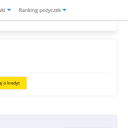
wki
Ranking pożyczek
j o kredyt