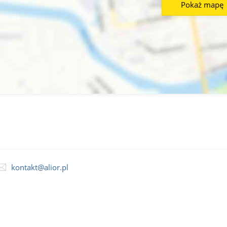
Pokaż mapę
kontakt@alior.pl