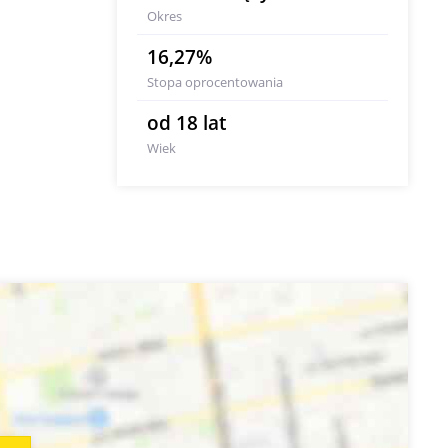
Okres
16,27%
Stopa oprocentowania
od 18 lat
Wiek