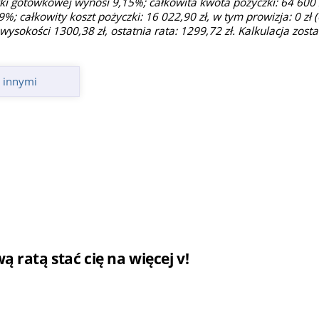
 gotówkowej wynosi 9,15%; całkowita kwota pożyczki: 64 600 z
%; całkowity koszt pożyczki: 16 022,90 zł, w tym prowizja: 0 zł (
wysokości 1300,38 zł, ostatnia rata: 1299,72 zł. Kalkulacja zos
 innymi
 ratą stać cię na więcej v!