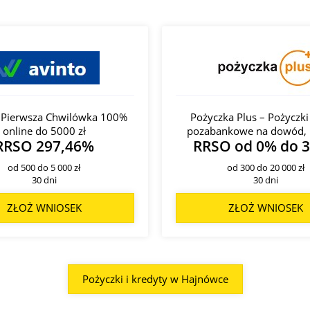
- Pierwsza Chwilówka 100%
Pożyczka Plus – Pożyczki
online do 5000 zł
pozabankowe na dowód, 
RRSO 297,46%
RRSO od 0% do 
od 500 do 5 000 zł
od 300 do 20 000 zł
30 dni
30 dni
ZŁOŻ WNIOSEK
ZŁOŻ WNIOSEK
Pożyczki i kredyty w Hajnówce