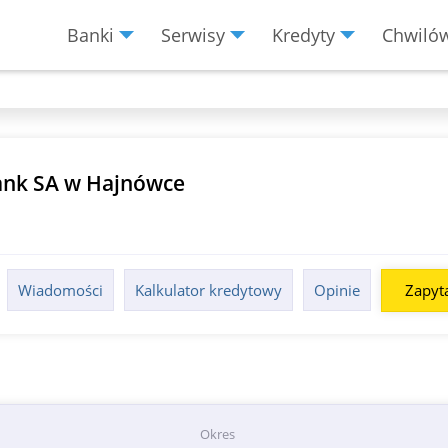
Banki
Serwisy
Kredyty
Chwiló
Menu
Burger
Bank SA w Hajnówce
Wiadomości
Kalkulator kredytowy
Opinie
Zapyta
Okres