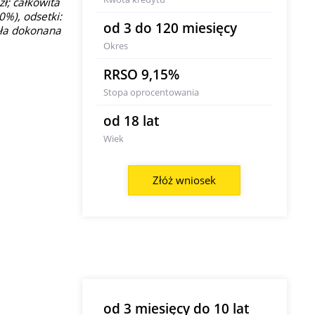
ł; całkowita
0%), odsetki:
od 3 do 120 miesięcy
tała dokonana
Okres
RRSO 9,15%
Stopa oprocentowania
od 18 lat
Wiek
Złóż wniosek
od 3 miesięcy do 10 lat