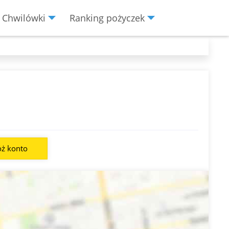
Chwilówki
Ranking pożyczek
óż konto