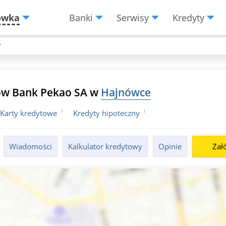
ówka
Banki
Serwisy
Kredyty
Menu
Burger
w
ów Bank Pekao SA w
Hajnówce
1
1
Karty kredytowe
Kredyty hipoteczny
Wiadomości
Kalkulator kredytowy
Opinie
Zał