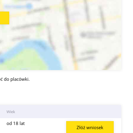
ć do placówki.
Wiek
od 18 lat
Złóż wniosek