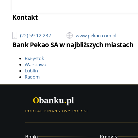
Kontakt
(22) 59 12 232
www.pekao.com.pl
Bank Pekao SA w najbliższych miastach
Białystok
Warszawa
Lublin
Radom
PORTAL FINANSOWY POLSKI
Banki
Kredyty